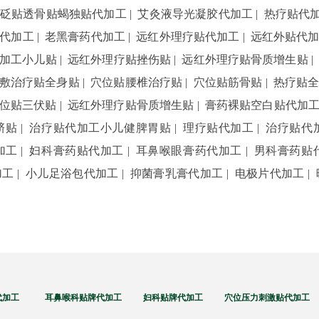
砭贴透骨贴蝎独贴代加工
|
艾灸液导光凝胶代加工
|
热疗贴代
代加工
|
老黑膏药代加工
|
远红外理疗贴代加工
|
远红外贴代
加工小儿贴
|
远红外理疗贴挫伤贴
|
远红外理疗贴骨质增生贴
敷治疗贴全身贴
|
穴位贴腰椎治疗贴
|
穴位贴筋骨贴
|
热疗贴
位贴三伏贴
|
远红外理疗贴骨质增生贴
|
膏药裸贴空白贴代加
脐贴
|
治疗贴代加工小儿健脾胃贴
|
理疗贴代加工
|
治疗贴代
加工
|
妇科膏药贴代加工
|
耳鼻喉眼膏药代加工
|
男科膏药贴
加工
|
小儿足浴包代加工
|
抑菌膏乳膏代加工
|
电极片代加工
|
代加工 耳鼻喉科贴牌代加工 妇科贴牌代加工 穴位压力刺激贴代加工