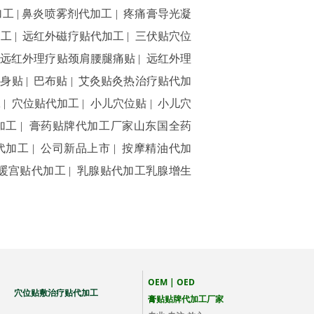
加工
|
鼻炎喷雾剂代加工
|
疼痛膏导光凝
加工
|
远红外磁疗贴代加工
|
三伏贴穴位
|
远红外理疗贴颈肩腰腿痛贴
|
远红外理
全身贴
|
巴布贴
|
艾灸贴灸热治疗贴代加
工
|
穴位贴代加工
|
小儿穴位贴
|
小儿穴
加工
|
膏药贴牌代加工厂家山东国全药
代加工
|
公司新品上市
|
按摩精油代加
暖宫贴代加工
|
乳腺贴代加工乳腺增生
OEM | OED
 穴位贴敷治疗贴代加工
膏贴贴牌代加工厂家