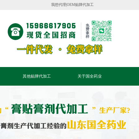
公司官网！
我想代理|OEM贴牌代加工
免
费
拿
样
其他贴牌代加工
关于国全药业