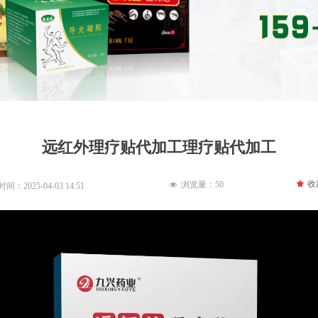
远红外理疗贴代加工理疗贴代加工
끄
收
浏览量：
50
넶
时间：
2025-04-03
14:51