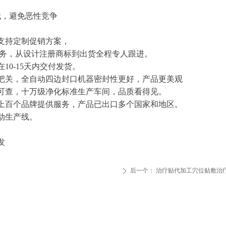
代，避免恶性竞争
支持定制促销方案，
服务，从设计注册商标到出货全程专人跟进。
10-15天内交付发货。
格把关，全自动四边封口机器密封性更好，产品更美观
局可查，十万级净化标准生产车间，品质看得见。
为上百个品牌提供服务，产品已出口多个国家和地区。
动生产线。
发
后一个：
治疗贴代加工穴位贴敷治
ꄲ