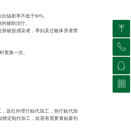
法向比辐射率不低于80%。
痛的辅助治疗。
ꁸ
皮肤破损感染者，孕妇及过敏体质者禁
ꂅ
回到顶部
小时更换一次。
ꁗ
15966617905
ꀥ
QQ客服
微信二维码
工，远红外理疗贴代加工，热疗贴代加
贴牌定制代加工，欢迎有需要膏贴膏剂