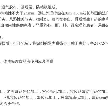
、透气胶布、基质层、防粘纸组成。
m,持粘性不大于2.5mm、远红外理疗贴在8um~15μm波长范围的
肩周炎、风湿性关节炎、扭挫伤、腰间盘突出、骨质增生引起的疼
，出血倾向性疾病患者，严重的心、肝、肺、肾衰竭的患者，局部
位。
损后，打开包装，将贴剂的隔离膜撕去，贴于患处，每24~72
者、体质极度虚弱者使用应遵医嘱
工，老黑膏贴牌代加工，穴位贴代加工，穴位贴敷治疗贴代加
，小儿穴位贴代加工，凝胶代加工，按摩精油代加工，膏贴oem
5咨询洽谈合作。