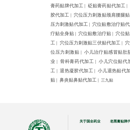
膏药贴牌代加工
|
砭贴膏药贴代加工
|
胶代加工
|
穴位压力刺激贴颈肩腰腿贴
压力刺激贴代加工
|
穴位贴敷治疗贴代
疗贴全身贴
|
穴位贴敷治疗贴
|
穴位贴
工
|
穴位压力刺激贴三伏贴代加工
|
穴
位压力刺激贴
|
小儿治疗贴感冒贴肚
业
|
骨科膏药代加工
|
小儿穴位贴代
工
|
退热凝胶代加工
|
小儿退热贴代
贴
|
鼻炎贴鼻贴代加工
|
三九贴
关于国全药业 老黑膏贴牌