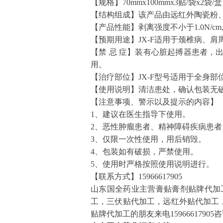
【规格】70mmx100mmx3贴/袋x2袋/盒
【结构组成】该产品由远红外陶瓷粉
【产品性能】剥离强度不小于1.0N/c
【预期用途】JX-F适用于颈椎病、
【禁 忌 症】装有心脏起搏器患者
用。
【治疗部位】JX-F型号适用于全身部
【使用说明】清洁患处，确认包装无破
【注意事项、警示以及提示的内容】
1、建议在医生指导下使用。
2、恶性肿瘤患者、精神障碍疾病患
3、仅限一次性使用，用后销毁。
4、包装如有破损，严禁使用。
5、使用时严格按照使用说明进行。
【联系方式】15966617905
山东国全药业主营膏贴膏剂贴牌代加
工，三伏贴代加工，远红外贴代加工
贴牌代加工的朋友来电1596661790