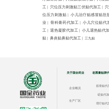
工
|
穴位压力刺激贴三伏贴代加工
|
穴
位压力刺激贴
|
小儿治疗贴感冒贴肚
业
|
骨科膏药代加工
|
小儿穴位贴代
工
|
退热凝胶代加工
|
小儿退热贴代
贴
|
鼻炎贴鼻贴代加工
|
三九贴
关于国全药业 老黑膏贴牌
筋骨贴代
企业概况
砭贴代
生产厂区
理疗贴代