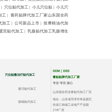
工
|
穴位贴代加工
|
小儿穴位贴
|
小儿穴
加工
|
膏药贴牌代加工厂家山东国全药
代加工
|
公司新品上市
|
按摩精油代加
暖宫贴代加工
|
乳腺贴代加工乳腺增生
OEM | OED
 穴位贴敷治疗贴代加工
膏贴贴牌代加工厂家
专业·专注·放心
腹泻贴代加工
山东国全药业膏贴代加工厂区
山东省菏泽市单县园艺
地址：
咳喘贴代加工
街道汇锦城工业地产产业园
21#厂
房