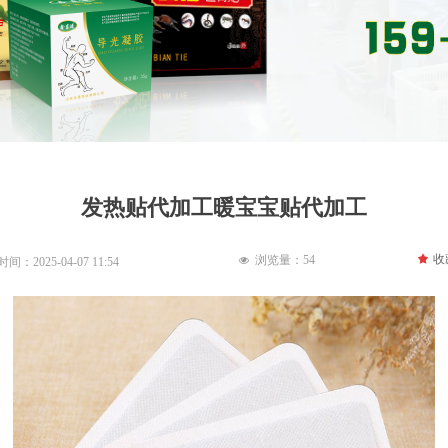
发热贴代加工暖宝宝贴代加工
끄
收
浏览量：
54
넶
时间：
2025-04-07
11:54