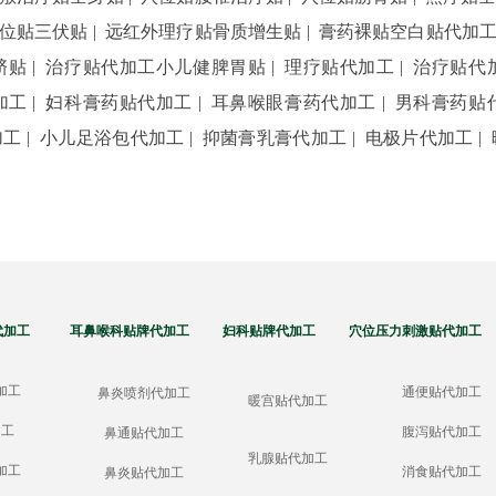
位贴三伏贴
|
远红外理疗贴骨质增生贴
|
膏药裸贴空白贴代加
脐贴
|
治疗贴代加工小儿健脾胃贴
|
理疗贴代加工
|
治疗贴代
加工
|
妇科膏药贴代加工
|
耳鼻喉眼膏药代加工
|
男科膏药贴
加工
|
小儿足浴包代加工
|
抑菌膏乳膏代加工
|
电极片代加工
|
代加工 耳鼻喉科贴牌代加工 妇科贴牌代加工 穴位压力刺激贴代加工
加工
通便贴代加工
鼻炎喷剂代加工
暖宫贴代加工
加工
腹泻贴代加工
鼻通贴代加工
乳腺贴代加工
加工
消食贴代加工
鼻炎贴代加工