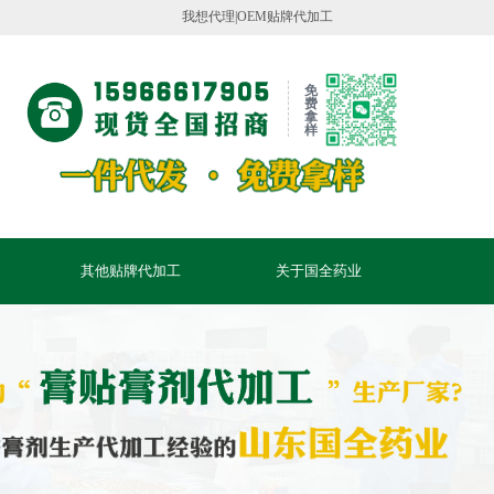
公司官网！
我想代理|OEM贴牌代加工
免
费
拿
样
其他贴牌代加工
关于国全药业