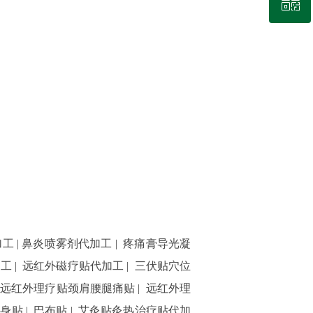
ꀥ
微信二维码
加工
|
鼻炎喷雾剂代加工
|
疼痛膏导光凝
加工
|
远红外磁疗贴代加工
|
三伏贴穴位
|
远红外理疗贴颈肩腰腿痛贴
|
远红外理
全身贴
|
巴布贴
|
艾灸贴灸热治疗贴代加