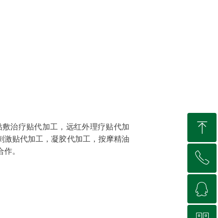
ꁸ
贴敷治疗贴代加工，远红外理疗贴代加
刺激贴代加工，凝胶代加工，按摩精油
合作。
ꂅ
回到顶部
ꁗ
15966617905
QQ客服