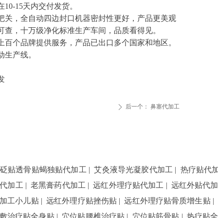
10-15天内交付发货。
格把关，全自动四边封口机器密封性更好，产品更美观
局可查，十万级净化标准生产车间，品质看得见。
为上百个品牌提供服务，产品已出口多个国家和地区。
动生产线。
发
后一个：
鼻塞代加工
ꄲ
砭贴透骨贴蝎独贴代加工
|
艾灸液导光凝胶代加工
|
热疗贴代
代加工
|
老黑膏药代加工
|
远红外理疗贴代加工
|
远红外贴代
加工小儿贴
|
远红外理疗贴挫伤贴
|
远红外理疗贴骨质增生贴
敷治疗贴全身贴
|
穴位贴腰椎治疗贴
|
穴位贴筋骨贴
|
热疗贴