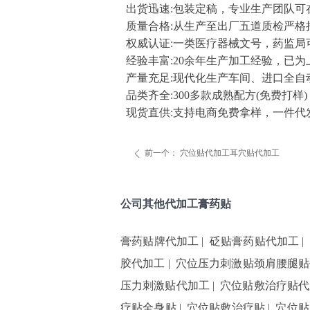
出货迅速:包装定稿，专业生产团队可在
质量合格:从生产至出厂五道质检严
权威认证:一类医疗器械文号，药监
经验丰富:20余年生产加工经验，已
产量充足:现代化生产车间、进口全自
品类齐全:300多款成熟配方(免费打样)
现货直供:支持电商免费拿样，一件代
前一个：
穴位贴代加工耳穴贴代加工
ꄴ
公司其他代加工膏药贴
膏药贴牌代加工
|
砭贴膏药贴代加工
|
胶代加工
|
穴位压力刺激贴颈肩腰腿贴
压力刺激贴代加工
|
穴位贴敷治疗贴代
疗贴全身贴
|
穴位贴敷治疗贴
|
穴位贴